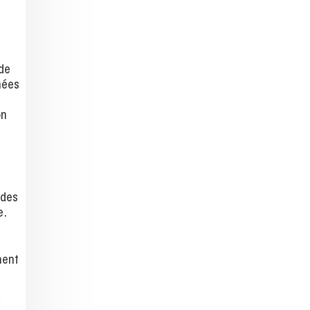
de
nées
on
 des
e.
ment