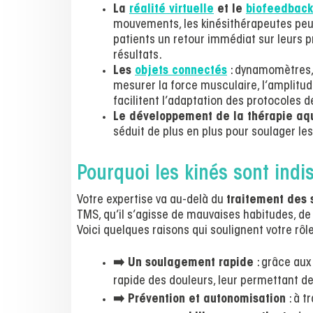
La
réalité virtuelle
et le
biofeedback
mouvements, les kinésithérapeutes peuv
patients un retour immédiat sur leurs p
résultats.
Les
objets connectés
: dynamomètres,
mesurer la force musculaire, l’amplitud
facilitent l’adaptation des protocoles 
Le développement de la thérapie aq
séduit de plus en plus pour soulager les
Pourquoi les kinés sont ind
Votre expertise va au-delà du
traitement des
TMS, qu’il s’agisse de mauvaises habitudes, d
Voici quelques raisons qui soulignent votre rôl
➡️ Un soulagement rapide
: grâce au
rapide des douleurs, leur permettant de
➡️ Prévention et autonomisation
: à t