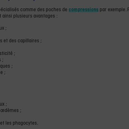
 spécialisés comme des poches de
compressions
par exemple. 
t ainsi plusieurs avantages :
ux ;
s et des capillaires ;
ticité ;
 ;
ques ;
e ;
ux ;
d’œdèmes ;
 et les phagocytes.