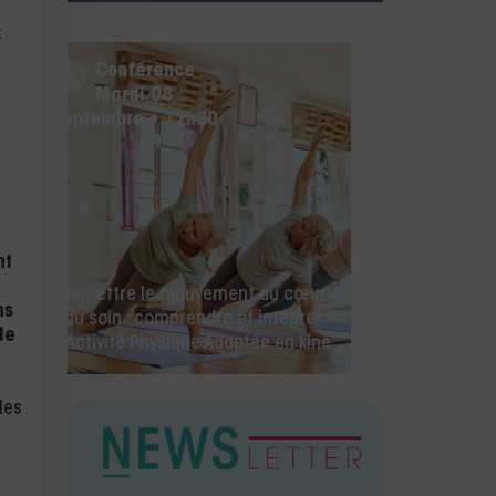
:
Conférence
Mercredi 26 août • 14h00
nt
🚀 La rentrée des kinés commence
ns
ici ! IA, facturation électronique et
de
toutes les nouveautés Milo.
les