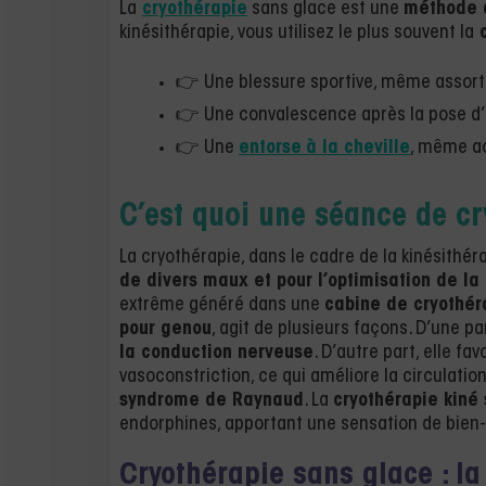
La
cryothérapie
sans glace est une
méthode 
kinésithérapie, vous utilisez le plus souvent la
c
👉 Une blessure sportive, même assorti
👉 Une convalescence après la pose d
👉 Une
entorse
à la cheville
, même a
C’est quoi une séance de cr
La cryothérapie, dans le cadre de la kinésithéra
de divers maux et pour l’optimisation de la
extrême généré dans une
cabine de cryothé
pour genou
, agit de plusieurs façons. D’une pa
la conduction nerveuse
. D’autre part, elle fa
vasoconstriction, ce qui améliore la circulati
syndrome de Raynaud
. La
cryothérapie kiné
endorphines, apportant une sensation de bien-
Cryothérapie sans glace : la