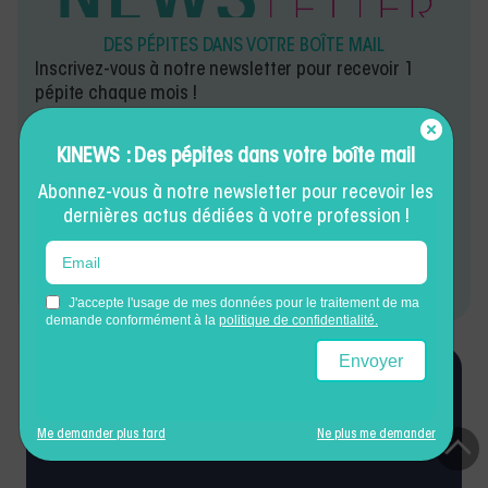
DES PÉPITES DANS VOTRE BOÎTE MAIL
Inscrivez-vous à notre newsletter pour recevoir 1
pépite chaque mois !
KINEWS : Des pépites dans votre boîte mail
Abonnez-vous à notre newsletter pour recevoir les
dernières actus dédiées à votre profession !
Laisser un
Partager l'article
commentaire
Me demander plus tard
Ne plus me demander