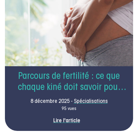
Parcours de fertilité : ce que
chaque kiné doit savoir pour
accompagner les femmes en
8 décembre 2025 -
Spécialisations
2026
95 vues
Lire l'article