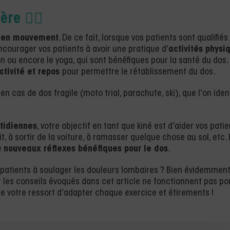
ière
🏃‍♂️
e en mouvement
. De ce fait, lorsque vos patients sont qualifiés
ncourager vos patients à avoir une pratique d’
activités physi
n ou encore le yoga, qui sont bénéfiques pour la santé du dos. 
ctivité et repos
pour permettre le rétablissement du dos.
en cas de dos fragile (moto trial, parachute, ski), que l’on ident
tidiennes
, votre objectif en tant que kiné est d’aider vos pati
it, à sortir de la voiture, à ramasser quelque chose au sol, etc.
e
nouveaux réflexes bénéfiques pour le dos
.
s patients à soulager les douleurs lombaires ? Bien évidemment
les conseils évoqués dans cet article ne fonctionnent pas po
t de votre ressort d’adapter chaque exercice et étirements !