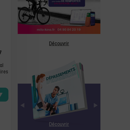
Découvrir
7
al
ires
Découvrir