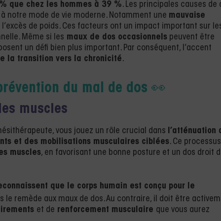
% que chez les hommes à 39 %
. Les principales causes de 
es à notre mode de vie moderne. Notamment une
mauvaise
et l’excès de poids. Ces facteurs ont un impact important sur le
nnelle. Même si les
maux de dos occasionnels
peuvent être
posent un défi bien plus important. Par conséquent, l’accent
 la transition vers la chronicité
.
prévention du mal de dos
👀
 des muscles
sithérapeute, vous jouez un rôle crucial dans
l’atténuation 
nts et des mobilisations musculaires ciblées
. Ce processus
des muscles
, en favorisant une bonne posture et un dos droit 
econnaissent que le corps humain est conçu pour le
s le remède aux maux de dos. Au contraire, il doit être active
étirements
et de
renforcement musculaire
que vous aurez