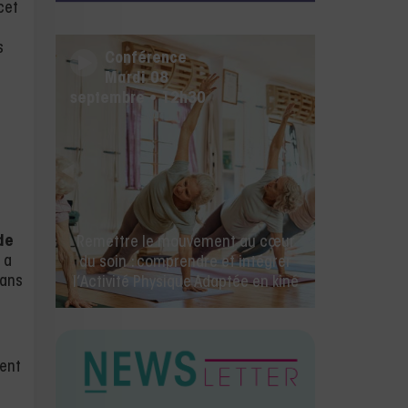
cet
s
Conférence
Mercredi 26 août • 14h00
de
🚀 La rentrée des kinés commence
 a
ici ! IA, facturation électronique et
dans
toutes les nouveautés Milo.
ment