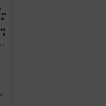
e
pour
t de
 peu
. Il
.
lus
,
u
es