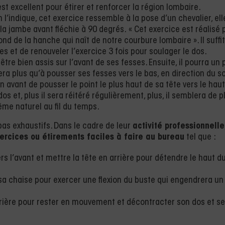
st excellent pour étirer et renforcer la région lombaire.
’indique, cet exercice ressemble à la pose d’un chevalier, ell
la jambe avant fléchie à 90 degrés. « Cet exercice est réalisé 
ond de la hanche qui naît de notre courbure lombaire ». Il suffi
s et de renouveler l’exercice 3 fois pour soulager le dos.
 être bien assis sur l’avant de ses fesses. Ensuite, il pourra un
era plus qu’à pousser ses fesses vers le bas, en direction du sol
n avant de pousser le point le plus haut de sa tête vers le haut
os et, plus il sera réitéré régulièrement, plus, il semblera de p
ême naturel au fil du temps.
 pas exhaustifs. Dans le cadre de leur
activité professionnelle
ercices ou étirements faciles à faire au bureau
tel que :
rs l’avant et mettre la tête en arrière pour détendre le haut d
sa chaise pour exercer une flexion du buste qui engendrera un
arrière pour rester en mouvement et décontracter son dos et s