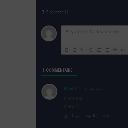
S’abonner
1
COMMENTAIRE
Renard
2 années il y a
C est top!!
Merci 💘
Répondre
0