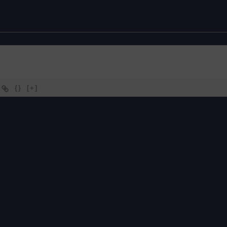
{}
[+]