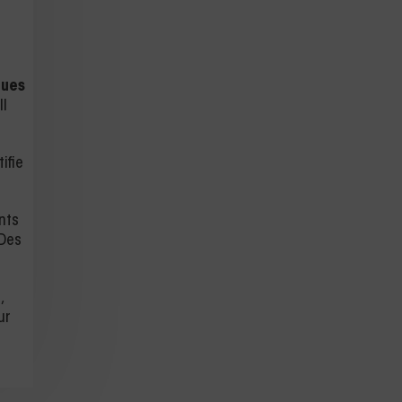
ques
Il
ifie
ents
 Des
,
ur