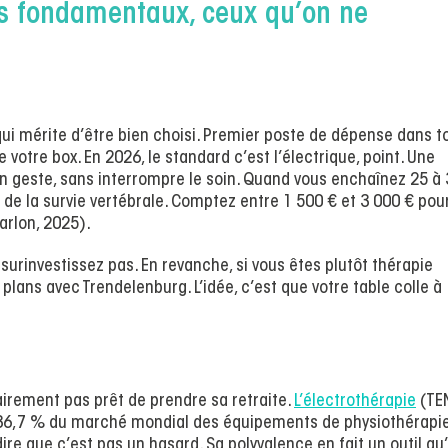
les fondamentaux, ceux qu’on ne
ui mérite d’être bien choisi. Premier poste de dépense dans t
e votre box. En 2026, le standard c’est l’électrique, point. Une
un geste, sans interrompre le soin. Quand vous enchaînez 25 à
st de la survie vertébrale. Comptez entre 1 500 € et 3 000 € pou
arlon, 2025).
surinvestissez pas. En revanche, si vous êtes plutôt thérapie
plans avec Trendelenburg. L’idée, c’est que votre table colle à
airement pas prêt de prendre sa retraite.
L’électrothérapie
(TE
 36,7 % du marché mondial des équipements de physiothérapi
ire que c’est pas un hasard. Sa polyvalence en fait un outil qu