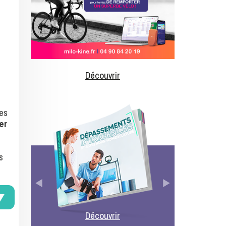
Découvrir
les
er
s
Découvrir