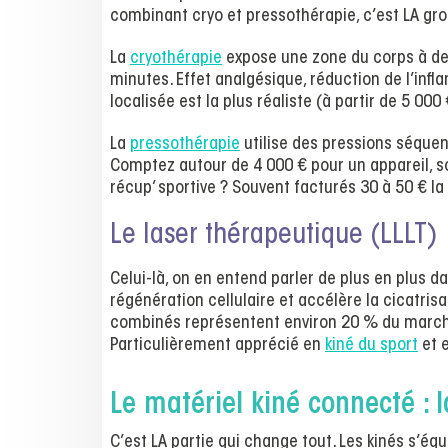
combinant cryo et pressothérapie, c’est LA gr
La
cryothérapie
expose une zone du corps à de
minutes. Effet analgésique, réduction de l’infl
localisée est la plus réaliste (à partir de 5 00
La
pressothérapie
utilise des pressions séquen
Comptez autour de 4 000 € pour un appareil, so
récup’ sportive ? Souvent facturés 30 à 50 € la
Le laser thérapeutique (LLLT)
Celui-là, on en entend parler de plus en plus d
régénération cellulaire et accélère la cicatrisa
combinés représentent environ 20 % du marché 
Particulièrement apprécié en
kiné du sport
et e
Le matériel kiné connecté : l
C’est LA partie qui change tout. Les kinés s’éq