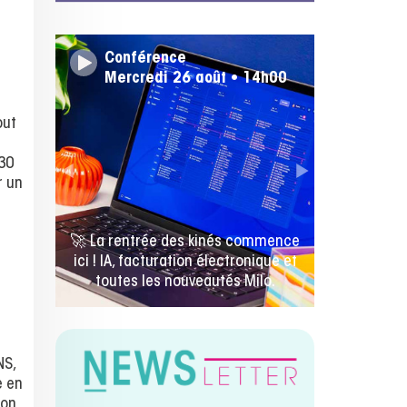
Conférence
Mercredi 26 août • 14h00
out
 30
r un
🚀 La rentrée des kinés commence
ici ! IA, facturation électronique et
toutes les nouveautés Milo.
NS,
e en
’on