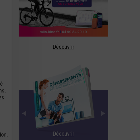
Découvrir
té
ns.
es
Découvrir
don,