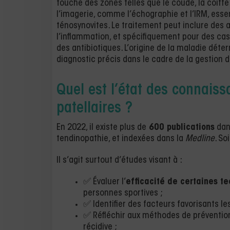
touche des zones telles que le coude, la coiffe
l’imagerie, comme l’échographie et l’IRM, esse
ténosynovites. Le traitement peut inclure des 
l’inflammation, et spécifiquement pour des cas 
des antibiotiques. L’origine de la maladie déte
diagnostic précis dans le cadre de la gestion d
Quel est l’état des connaiss
patellaires ?
En 2022, il existe plus de
600 publications
dans
tendinopathie, et indexées dans la
Medline
. So
Il s’agit surtout d’études visant à :
✅ Évaluer l’
efficacité de certaines t
personnes sportives ;
✅ Identifier des facteurs favorisants le
✅ Réfléchir aux méthodes de prévention 
récidive ;