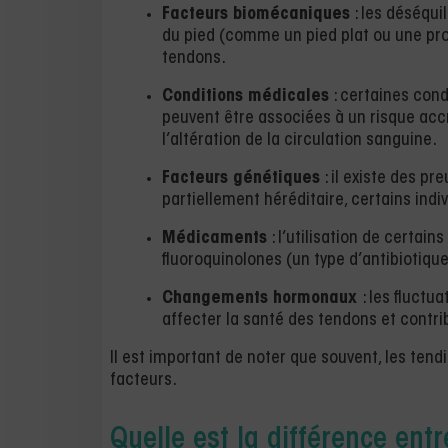
Facteurs biomécaniques
: les déséqui
du pied (comme un pied plat ou une pro
tendons.
Conditions médicales
: certaines cond
peuvent être associées à un risque acc
l’altération de la circulation sanguine.
Facteurs génétiques
: il existe des pr
partiellement héréditaire, certains ind
Médicaments
: l’utilisation de certa
fluoroquinolones (un type d’antibiotiqu
Changements hormonaux
: les fluct
affecter la santé des tendons et contr
Il est important de noter que souvent, les ten
facteurs.
Quelle est la différence ent