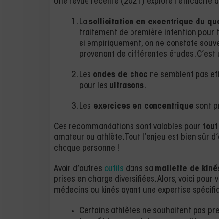
Une revue récente (2021) explore l’efficacité d
La
sollicitation en excentrique du qu
traitement de première intention pour 
si empiriquement, on ne constate souve
provenant de différentes études. C’est u
Les
ondes de choc
ne semblent pas eff
pour les
ultrasons
.
Les
exercices en concentrique
sont p
Ces recommandations sont valables pour
tout
amateur ou athlète. Tout l’enjeu est bien sûr d
chaque personne !
Avoir d’autres
outils
dans sa
mallette de kiné
prises en charge diversifiées. Alors, voici pou
médecins ou kinés ayant une expertise spécifiq
Certains athlètes ne souhaitent pas pre