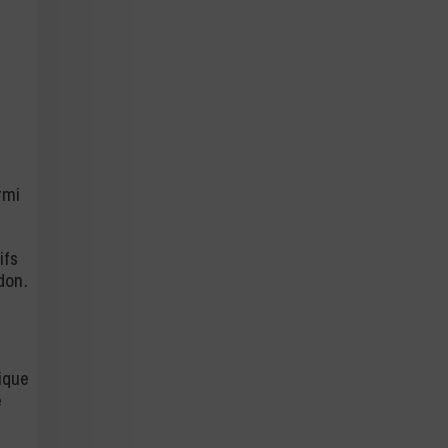
rmi
ifs
don.
ique
e