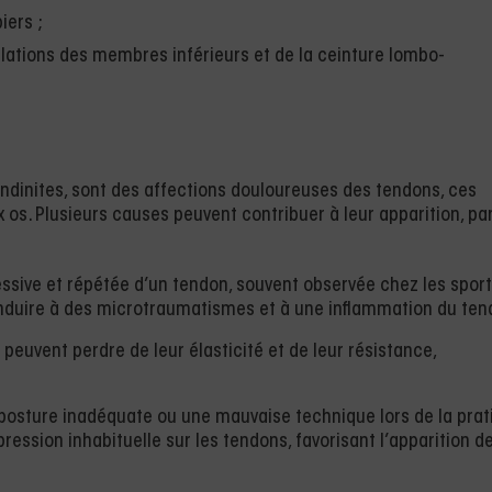
iers ;
ulations des membres inférieurs et de la ceinture lombo-
dinites, sont des affections douloureuses des tendons, ces
x os. Plusieurs causes peuvent contribuer à leur apparition, pa
xcessive et répétée d’un tendon, souvent observée chez les sport
onduire à des microtraumatismes et à une inflammation du ten
s peuvent perdre de leur élasticité et de leur résistance,
posture inadéquate ou une mauvaise technique lors de la prat
ression inhabituelle sur les tendons, favorisant l’apparition d