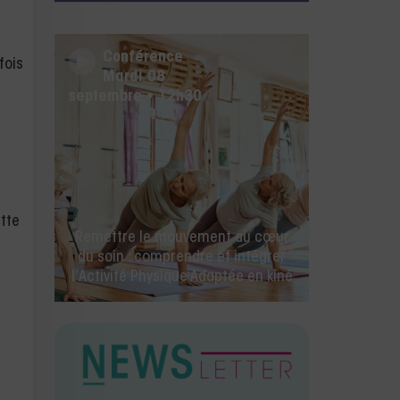
Conférence
fois
Mercredi 26 août • 14h00
ette
🚀 La rentrée des kinés commence
ici ! IA, facturation électronique et
toutes les nouveautés Milo.