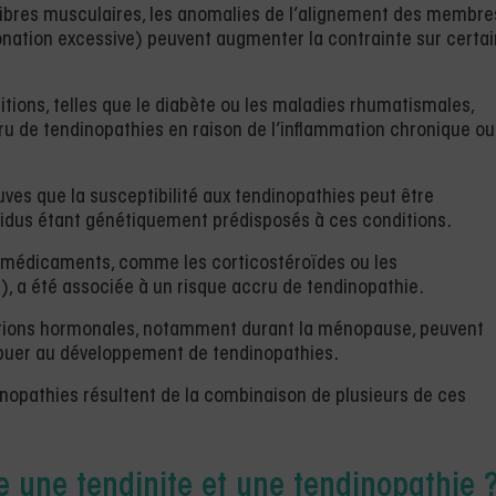
libres musculaires, les anomalies de l’alignement des membre
nation excessive) peuvent augmenter la contrainte sur certa
itions, telles que le diabète ou les maladies rhumatismales,
ru de tendinopathies en raison de l’inflammation chronique ou
euves que la susceptibilité aux tendinopathies peut être
ividus étant génétiquement prédisposés à ces conditions.
ins médicaments, comme les corticostéroïdes ou les
e), a été associée à un risque accru de tendinopathie.
uations hormonales, notamment durant la ménopause, peuvent
ibuer au développement de tendinopathies.
dinopathies résultent de la combinaison de plusieurs de ces
re une tendinite et une tendinopathie 