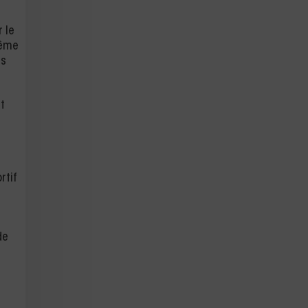
r le
Même
es
t
rtif
e
de