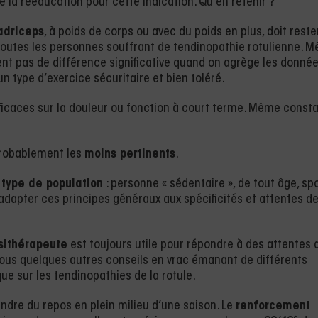
e la rééducation pour cette indication. Qu’en retenir ?
adriceps
, à poids de corps ou avec du poids en plus, doit reste
toutes les personnes souffrant de tendinopathie rotulienne. 
nt pas de différence significative quand on agrège les donné
n type d’exercice sécuritaire et bien toléré.
icaces sur la douleur ou fonction à court terme. Même consta
robablement les
moins pertinents
.
 type de population
: personne « sédentaire », de tout âge, spo
’adapter ces principes généraux aux spécificités et attentes d
sithérapeute
est toujours utile pour répondre à des attentes 
r vous quelques autres conseils en vrac émanant de différents
ue sur les tendinopathies de la rotule.
ndre du repos en plein milieu d’une saison. Le
renforcement