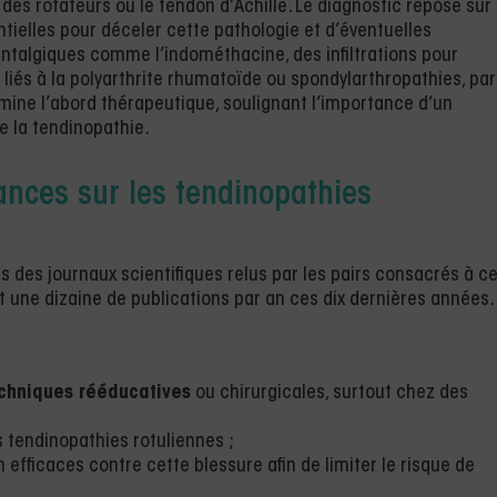
 des rotateurs ou le tendon d’Achille. Le diagnostic repose sur
ntielles pour déceler cette pathologie et d’éventuelles
antalgiques comme l’indométhacine, des infiltrations pour
liés à la polyarthrite rhumatoïde ou spondylarthropathies, par
rmine l’abord thérapeutique, soulignant l’importance d’un
e la tendinopathie.
ances sur les tendinopathies
 des journaux scientifiques relus par les pairs consacrés à c
it une dizaine de publications par an ces dix dernières années.
echniques rééducatives
ou chirurgicales, surtout chez des
s tendinopathies rotuliennes ;
efficaces contre cette blessure afin de limiter le risque de