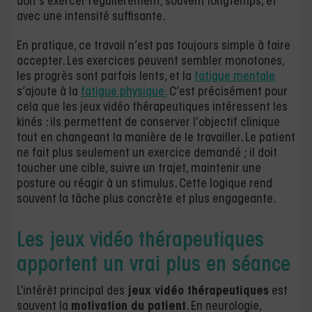
doit s’exercer régulièrement, souvent longtemps, et
avec une intensité suffisante.
En pratique, ce travail n’est pas toujours simple à faire
accepter. Les exercices peuvent sembler monotones,
les progrès sont parfois lents, et la
fatigue mentale
s’ajoute à la
fatigue physique.
C’est précisément pour
cela que les jeux vidéo thérapeutiques intéressent les
kinés : ils permettent de conserver l’objectif clinique
tout en changeant la manière de le travailler. Le patient
ne fait plus seulement un exercice demandé ; il doit
toucher une cible, suivre un trajet, maintenir une
posture ou réagir à un stimulus. Cette logique rend
souvent la tâche plus concrète et plus engageante.
Les jeux vidéo thérapeutiques
apportent un vrai plus en séance
L’intérêt principal des
jeux vidéo thérapeutiques
est
souvent la
motivation du patient
. En neurologie,