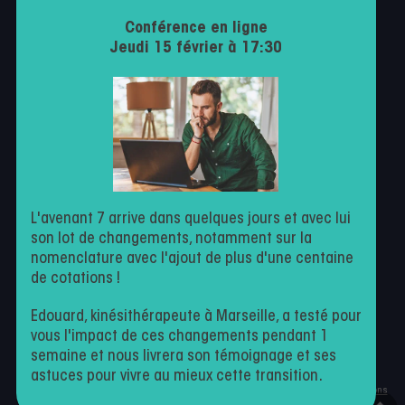
Politique de confidentialité
Conférence en ligne
Conditions générales d’utilisation
Jeudi 15 février à 17:30
Contactez-nous
Milo
Facturation
Agenda en ligne
Suivi patient
L'avenant 7 arrive dans quelques jours et avec lui
son lot de changements, notamment sur la
nomenclature avec l'ajout de plus d'une centaine
de cotations !
Kiné par nature
Edouard, kinésithérapeute à Marseille, a testé pour
vous l'impact de ces changements pendant 1
semaine et nous livrera son témoignage et ses
astuces pour vivre au mieux cette transition.
Ce site est protégé par reCAPTCHA et Google
Politique de confidentialité
et
Conditions