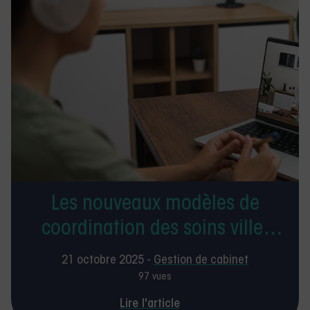
Les nouveaux modèles de
coordination des soins ville-
hôpital : quelle place pour le
21 octobre 2025 -
Gestion de cabinet
kiné libéral ?
97 vues
Lire l'article