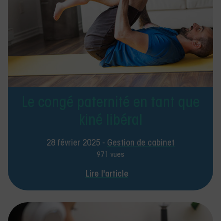
Le congé paternité en tant que
kiné libéral
28 février 2025 -
Gestion de cabinet
971 vues
Lire l'article