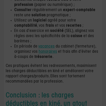
profession
(papier ou numérique) ;
Consulter
régulièrement un
expert-comptable
reste une
solution
pragmatique ;
Utilisez un
logiciel
agréé pour votre
comptabilité
, vos
frais
et vos
recettes
;
En cas d’exercice en
société
(SEL), alignez vos
règles avec les spécificités de la
caisse
et des
barèmes ;
En période de
vacances
du cabinet (fermeture),
organisez vos
honoraires
et frais afin d’éviter des
à-coups de
trésorerie
.
Ces pratiques évitent les redressements, maximisent
les charges déductibles en kiné et améliorent votre
rapport charges/produits. Elles sont fortement
recommandées par la profession.
Conclusion : les charges
déductibles en kiné, un atout