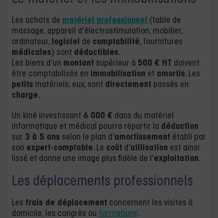
Les achats de
matériel professionnel
(table de
massage, appareil d’électrostimulation, mobilier,
ordinateur,
logiciel
de
comptabilité
, fournitures
médicales
) sont
déductibles
.
Les biens d’un
montant
supérieur à
500 € HT
doivent
être comptabilisés en
immobilisation
et
amortis
. Les
petits
matériels, eux, sont
directement
passés en
charge
.
Un kiné investissant
6 000 €
dans du matériel
informatique et médical pourra répartir la
déduction
sur
3 à 5 ans
selon le plan d’
amortissement
établi par
son
expert-comptable
. Le
coût
d’
utilisation
est ainsi
lissé et donne une image plus fidèle de l’
exploitation
.
Les déplacements professionnels
Les
frais de déplacement
concernent les visites à
domicile, les congrès ou
formations
.