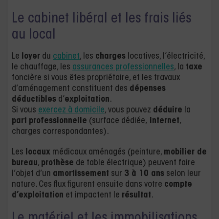
Le cabinet libéral et les frais liés
au local
Le
loyer
du
cabinet
, les
charges
locatives, l’électricité,
le chauffage, les
assurances professionnelles
, la
taxe
foncière si vous êtes propriétaire, et les travaux
d’aménagement constituent des
dépenses
déductibles
d’
exploitation
.
Si vous
exercez à domicile
, vous pouvez
déduire
la
part
professionnelle
(surface dédiée,
internet
,
charges correspondantes).
Les
locaux
médicaux aménagés (peinture,
mobilier de
bureau
,
prothèse
de table électrique) peuvent faire
l’objet d’un
amortissement
sur
3 à 10 ans
selon leur
nature. Ces flux figurent ensuite dans votre
compte
d’exploitation
et impactent le
résultat
.
Le matériel et les immobilisations