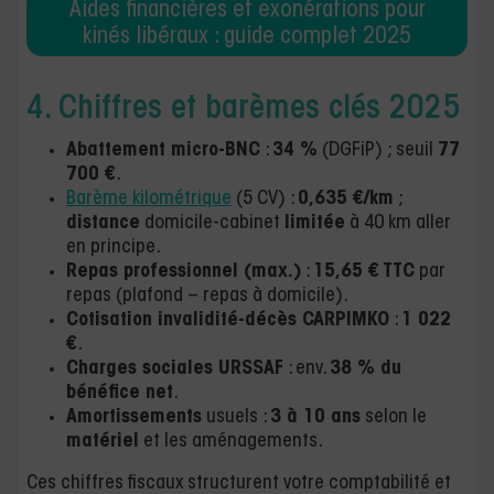
Aides financières et exonérations pour
kinés libéraux : guide complet 2025
4. Chiffres et barèmes clés 2025
Abattement micro-BNC
:
34 %
(DGFiP) ; seuil
77
700 €
.
Barème kilométrique
(5 CV) :
0,635 €/km
;
distance
domicile-cabinet
limitée
à 40 km aller
en principe.
Repas professionnel (max.)
:
15,65 € TTC
par
repas (plafond – repas à domicile).
Cotisation invalidité-décès CARPIMKO
:
1 022
€
.
Charges sociales URSSAF
: env.
38 % du
bénéfice net
.
Amortissements
usuels :
3 à 10 ans
selon le
matériel
et les aménagements.
Ces chiffres fiscaux structurent votre comptabilité et