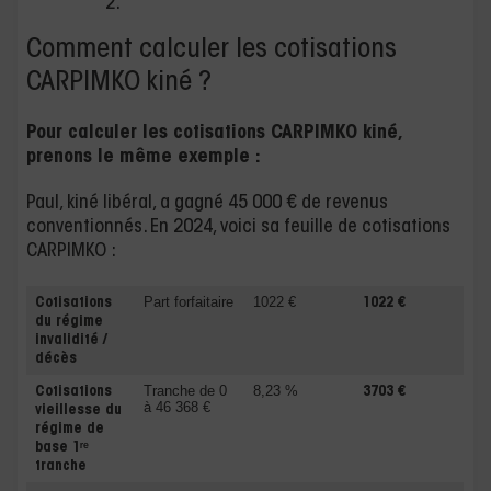
2.
Comment calculer les cotisations
CARPIMKO kiné ?
Pour calculer les cotisations CARPIMKO kiné,
prenons le même exemple :
Paul, kiné libéral, a gagné 45 000 € de revenus
conventionnés. En 2024, voici sa feuille de cotisations
CARPIMKO :
Part forfaitaire
1022 €
Cotisations
1022 €
du régime
invalidité /
décès
Tranche de 0
8,23 %
Cotisations
3703 €
à 46 368 €
vieillesse
du
régime de
base 1ʳᵉ
tranche