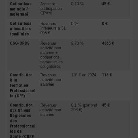
Assiette
0,10 %
Cotisations
45 €
participation
maladie /
CPAM
maternité
Revenus
0 %
Cotisations
0 €
inférieurs à 51
allocations
005 €
familiales
Revenus
9,70 %
CSG-CRDS
4365 €
activité non
salariée +
cotisations
personnelles
obligatoires
Revenus
116 € en 2024
Contribution
116 €
activité non
à la
salariée
Formation
Professionnel
le
(CFP)
Revenus
0,1 % (plafond
Contribution
45 €
activité non
206 €)
aux Unions
salariée
Régionales
des
Professionnel
les de
Santé
(CURP