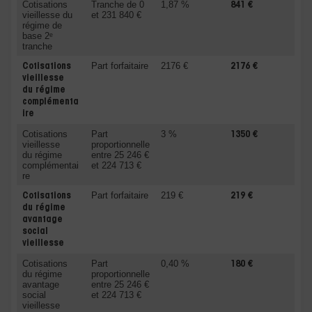
Cotisations
Tranche de 0
1,87 %
841 €
vieillesse du
et 231 840 €
régime de
base 2ᵉ
tranche
Part forfaitaire
2176 €
Cotisations
2176 €
vieillesse
du
régime
complémenta
ire
Cotisations
Part
3 %
1350 €
vieillesse
proportionnelle
du régime
entre 25 246 €
complémentai
et 224 713 €
re
Part forfaitaire
219 €
Cotisations
219 €
du régime
avantage
social
vieillesse
Cotisations
Part
0,40 %
180 €
du régime
proportionnelle
avantage
entre 25 246 €
social
et 224 713 €
vieillesse