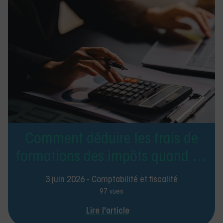
Comment déduire les frais de
formations des impôts quand on
est kiné libéral en 2026 ?
3 juin 2026 -
Comptabilité et fiscalité
97 vues
Lire l'article