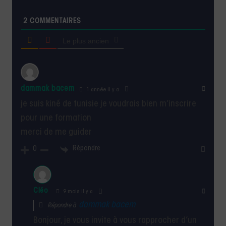
2
COMMENTAIRES
Le plus ancien
dammak bacem
1 année il y a
je suis kiné de tunisie je voudrais bien m’inscrire
pour une formation
merci de me guider
Répondre
0
Cléo
9 mois il y a
dammak bacem
Répondre à
Bonjour, je vous invite à vous rapprocher d’un