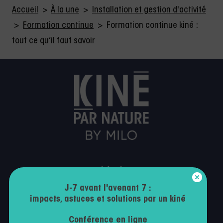
Accueil
>
À la une
>
Installation et gestion d'activité
>
Formation continue
>
Formation continue kiné :
tout ce qu’il faut savoir
Légal
J-7 avant l'avenant 7 :
Mentions légales
impacts, astuces et solutions par un kiné
Politique de confidentialité
Conférence en ligne
Conditions générales d’utilisation