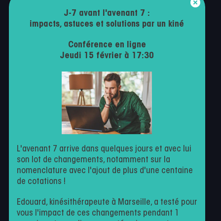
J-7 avant l'avenant 7 :
Mentions légales
impacts, astuces et solutions par un kiné
Politique de confidentialité
Conférence en ligne
Conditions générales d’utilisation
Jeudi 15 février à 17:30
Contactez-nous
Milo
Facturation
Agenda en ligne
Suivi patient
L'avenant 7 arrive dans quelques jours et avec lui
son lot de changements, notamment sur la
nomenclature avec l'ajout de plus d'une centaine
de cotations !
Kiné par nature
Edouard, kinésithérapeute à Marseille, a testé pour
vous l'impact de ces changements pendant 1