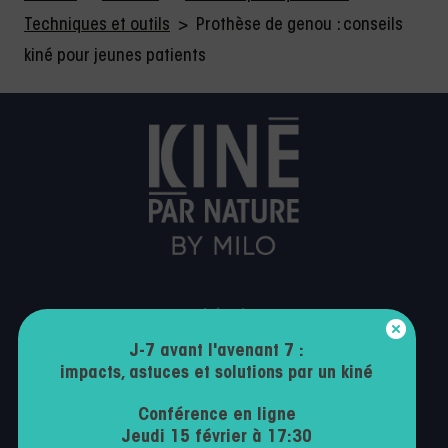
Techniques et outils
>
Prothèse de genou : conseils
kiné pour jeunes patients
Légal
J-7 avant l'avenant 7 :
Mentions légales
impacts, astuces et solutions par un kiné
Politique de confidentialité
Conférence en ligne
Conditions générales d’utilisation
Jeudi 15 février à 17:30