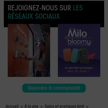
REJOIGNEZ-NOUS SUR
LES
RÉSEAUX SOCIAUX
Rejoindre la communauté
Accueil
>
À la une
>
Soins et pratiques kiné
>