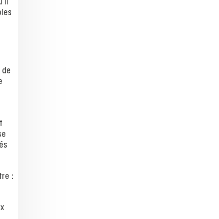
’il
bles
t de
e
t
se
tés
re :
ux