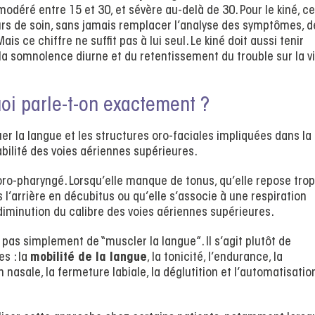
 modéré entre 15 et 30, et sévère au-delà de 30. Pour le kiné, ce
ours de soin, sans jamais remplacer l’analyse des symptômes, d
s ce chiffre ne suffit pas à lui seul. Le kiné doit aussi tenir
 somnolence diurne et du retentissement du trouble sur la v
uoi parle-t-on exactement ?
r la langue et les structures oro-faciales impliquées dans la
tabilité des voies aériennes supérieures.
 oro-pharyngé. Lorsqu’elle manque de tonus, qu’elle repose trop
 l’arrière en décubitus ou qu’elle s’associe à une respiration
diminution du calibre des voies aériennes supérieures.
 pas simplement de “muscler la langue”. Il s’agit plutôt de
s : la
mobilité de la langue
, la tonicité, l’endurance, la
n nasale, la fermeture labiale, la déglutition et l’automatisatio