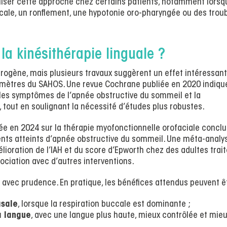
liser cette approche chez certains patients, notamment lorsqu
cale, un ronflement, une hypotonie oro-pharyngée ou des trou
la kinésithérapie linguale ?
térogène, mais plusieurs travaux suggèrent un effet intéressan
ramètres du SAHOS. Une revue Cochrane publiée en 2020 indiqu
 les symptômes de l’apnée obstructive du sommeil et la
 tout en soulignant la nécessité d’études plus robustes.
e en 2024 sur la thérapie myofonctionnelle orofaciale conclu
ients atteints d’apnée obstructive du sommeil. Une méta-analy
ioration de l’IAH et du score d’Epworth chez des adultes trai
ociation avec d’autres interventions.
es avec prudence. En pratique, les bénéfices attendus peuvent êt
asale
, lorsque la respiration buccale est dominante ;
a langue
, avec une langue plus haute, mieux contrôlée et mie