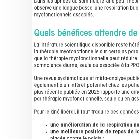
Dans les apnées du sommeil, le kiné peut mobi
observe une langue basse, une respiration buc
myofonctionnels associés.
Quels bénéfices attendre de 
La littérature scientifique disponible reste hé
la thérapie myofonctionnelle sur certains pa
que la thérapie myofonctionnelle peut réduire
somnolence diurne, seule ou associée à la PPC,
Une revue systématique et méta-analyse publié
également à un intérêt potentiel chez les pat
plus récente publiée en 2025 rapporte une amél
par thérapie myofonctionnelle, seule ou en ass
Pour le kiné libéral, il faut traduire ces donné
une amélioration de la respiration n
une meilleure position de repos de l
placée contre le palais ;