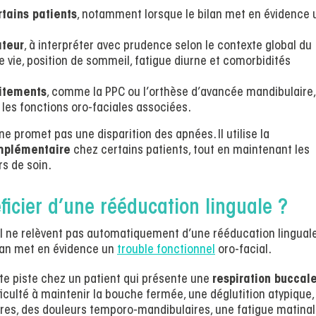
tains patients
, notamment lorsque le bilan met en évidence 
ateur
, à interpréter avec prudence selon le contexte global du
e vie, position de sommeil, fatigue diurne et comorbidités
aitements
, comme la PPC ou l’orthèse d’avancée mandibulaire,
 les fonctions oro-faciales associées.
 ne promet pas une disparition des apnées. Il utilise la
mplémentaire
chez certains patients, tout en maintenant les
s de soin.
icier d’une rééducation linguale ?
l ne relèvent pas automatiquement d’une rééducation linguale
bilan met en évidence un
trouble fonctionnel
oro-facial.
ette piste chez un patient qui présente une
respiration buccal
ficulté à maintenir la bouche fermée, une déglutition atypique,
res, des douleurs temporo-mandibulaires, une fatigue matina