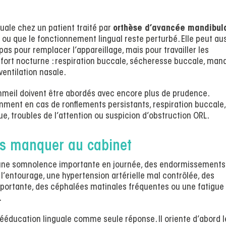
guale chez un patient traité par
orthèse d’avancée mandibul
u que le fonctionnement lingual reste perturbé. Elle peut au
s pour remplacer l’appareillage, mais pour travailler les
nfort nocturne : respiration buccale, sécheresse buccale, man
ventilation nasale.
ommeil doivent être abordés avec encore plus de prudence.
mment en cas de ronflements persistants, respiration buccale,
gue, troubles de l’attention ou suspicion d’obstruction ORL.
as manquer au cabinet
rte une somnolence importante en journée, des endormissements
 l’entourage, une hypertension artérielle mal contrôlée, des
mportante, des céphalées matinales fréquentes ou une fatigue
.
 rééducation linguale comme seule réponse. Il oriente d’abord l