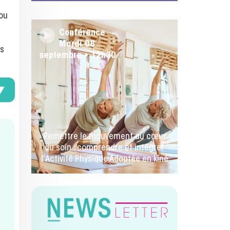
 ou
Conférence
Mercredi 26 août • 14h00
rs
🚀 La rentrée des kinés commence
ici ! IA, facturation électronique et
toutes les nouveautés Milo.