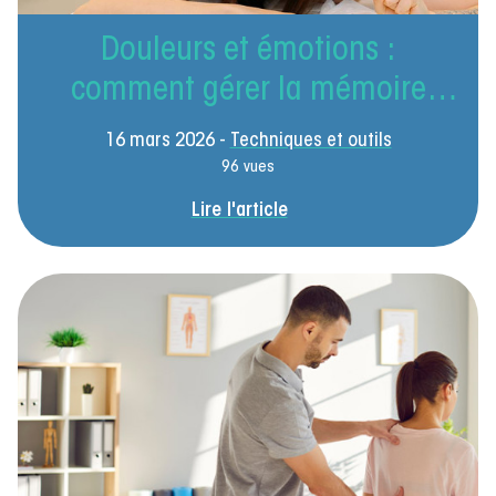
Douleurs et émotions :
comment gérer la mémoire
émotionnelle patient en
16 mars 2026 -
Techniques et outils
kinésithérapie libérale
96 vues
Lire l'article