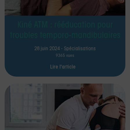
Kiné ATM : rééducation pour
troubles temporo-mandibulaires
28 juin 2024 -
Spécialisations
9365 vues
Lire l'article