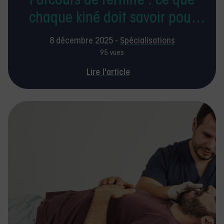
Parcours de fertilité : ce que
chaque kiné doit savoir pour
accompagner les femmes en
8 décembre 2025 -
Spécialisations
2026
95 vues
Lire l'article