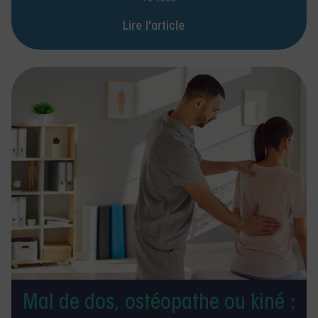
kinésithérapie libérale
Lire l'article
Mal de dos, ostéopathe ou kiné :