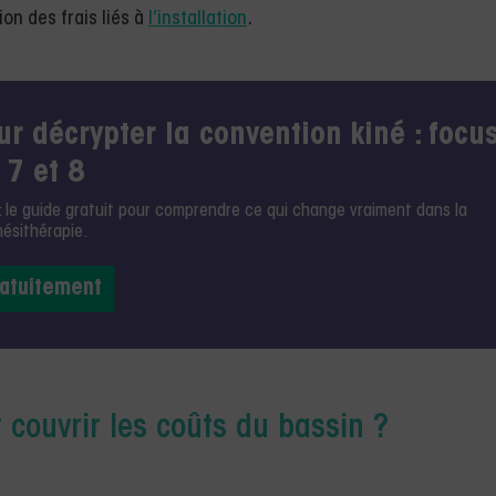
ion des frais liés à
l’installation
.
r décrypter la convention kiné : focu
 7 et 8
: le guide gratuit pour comprendre ce qui change vraiment dans la
nésithérapie.
ratuitement
 couvrir les coûts du bassin ?