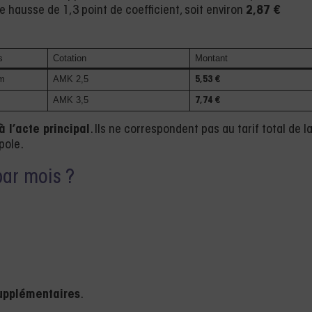
ne hausse de 1,3 point de coefficient, soit environ
2,87 €
s
Cotation
Montant
 m
AMK 2,5
5,53 €
AMK 3,5
7,74 €
 l’acte principal
. Ils ne correspondent pas au tarif total de l
pole.
par mois ?
upplémentaires
.