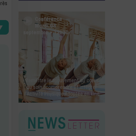
près
Conférence
Mercredi 26 août • 14h00
🚀 La rentrée des kinés commence
ici ! IA, facturation électronique et
toutes les nouveautés Milo.