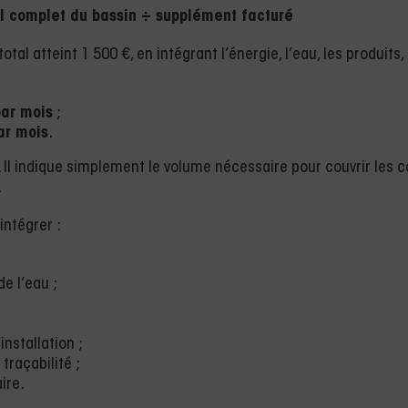
l complet du bassin ÷ supplément facturé
al atteint 1 500 €, en intégrant l’énergie, l’eau, les produits, 
par mois
;
ar mois
.
 Il indique simplement le volume nécessaire pour couvrir les c
.
intégrer :
e l’eau ;
nstallation ;
traçabilité ;
ire.