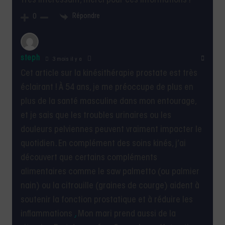
Très intéressant, merci pour ces informations !
Répondre
0
steph
3 mois il y a
Cet article sur la kinésithérapie prostate est très
éclairant ! À 54 ans, je me préoccupe de plus en
plus de la santé masculine dans mon entourage,
et je sais que les troubles urinaires ou les
douleurs pelviennes peuvent vraiment impacter le
quotidien. En complément des soins kinés, j’ai
découvert que certains compléments
alimentaires comme le saw palmetto (ou palmier
nain) ou la citrouille (graines de courge) aident à
soutenir la fonction prostatique et à réduire les
inflammations
.
Mon mari prend aussi de la