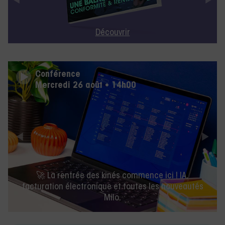
Découvrir
Conférence
Mercredi 26 août • 14h00
🚀 La rentrée des kinés commence ici ! IA,
facturation électronique et toutes les nouveautés
Milo.