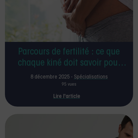
Parcours de fertilité : ce que
chaque kiné doit savoir pour
accompagner les femmes en
8 décembre 2025 -
Spécialisations
2026
95 vues
Lire l'article