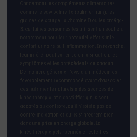
Concernant les compléments alimentaires
comme le saw palmetto (palmier nain), les
graines de courge, la vitamine D ou les oméga-
3, certaines personnes les utilisent en soutien,
notamment pour leur potentiel effet sur le
confort urinaire ou l’inflammation. En revanche,
leur intérêt peut varier selon la situation, les
symptômes et les antécédents de chacun.
De manière générale, l’avis d’un médecin est
favorablement recommandé avant d’associer
ces nutriments naturels à des séances de
kinésithérapie, afin de vérifier qu’ils sont
adaptés au contexte, qu’il n’existe pas de
contre-indication et qu’ils s’intègrent bien
dans une prise en charge globale. La
kinésithérapie pelvi-périnéale reste très