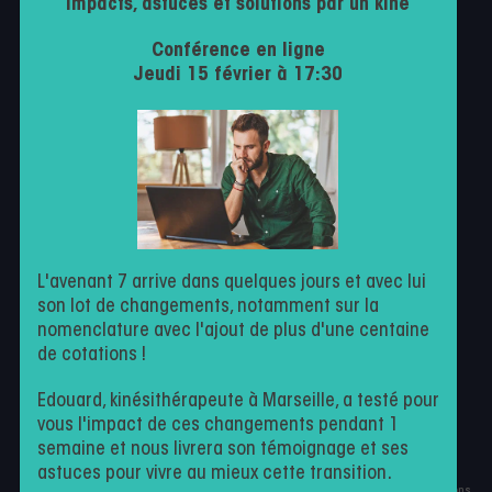
impacts, astuces et solutions par un kiné
Politique de confidentialité
Conférence en ligne
Conditions générales d’utilisation
Jeudi 15 février à 17:30
Contactez-nous
Milo
Facturation
Agenda en ligne
Suivi patient
L'avenant 7 arrive dans quelques jours et avec lui
son lot de changements, notamment sur la
nomenclature avec l'ajout de plus d'une centaine
de cotations !
Kiné par nature
Edouard, kinésithérapeute à Marseille, a testé pour
vous l'impact de ces changements pendant 1
semaine et nous livrera son témoignage et ses
astuces pour vivre au mieux cette transition.
Ce site est protégé par reCAPTCHA et Google
Politique de confidentialité
et
Conditions