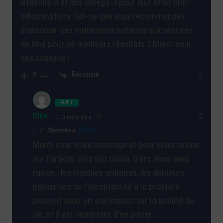
vitamine D et des oméga-3 pour leur effet anti-
inflammatoire. Est-ce que vous recommandez
d’associer ces nutriments naturels aux séances
de kiné pour de meilleurs résultats ? Merci pour
ces conseils !
Répondre
0
Auteur
Cléo
3 mois il y a
steph
Répondre à
Merci pour votre message et pour votre retour
sur l’article, cela fait plaisir à lire. Vous avez
raison : les troubles urinaires, les douleurs
pelviennes ou l’inconfort lié à la prostate
peuvent avoir un vrai impact sur la qualité de
vie, et il est important d’en parler.