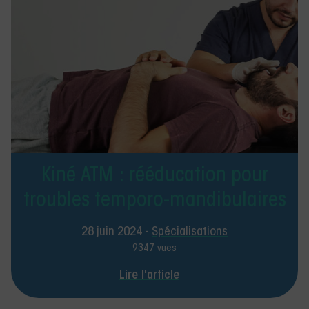
Kiné ATM : rééducation pour
troubles temporo-mandibulaires
28 juin 2024 -
Spécialisations
9347 vues
Lire l'article