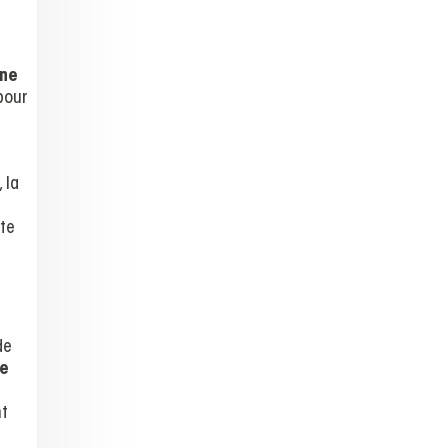
 ne
pour
, la
nte
de
e
nt