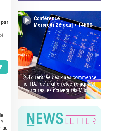
Conférence
 par
Mercredi 26 août • 14h00
oi
🚀 La rentrée des kinés commence
ici ! IA, facturation électronique et
toutes les nouveautés Milo.
le
de
r au