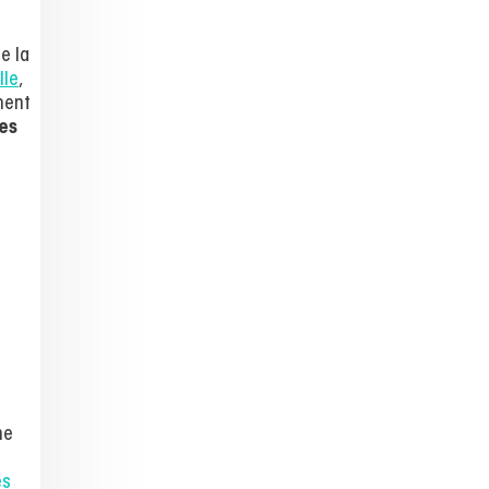
e la
lle
,
ement
es
à
ne
es