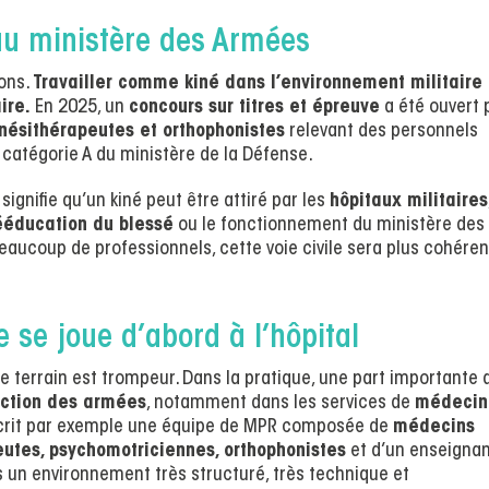
 au ministère des Armées
ions.
Travailler comme kiné dans l’environnement militaire
ire.
En 2025, un
concours sur titres et épreuve
a été ouvert 
nésithérapeutes et orthophonistes
relevant des personnels
 catégorie A du ministère de la Défense.
signifie qu’un kiné peut être attiré par les
hôpitaux militaires
ééducation du blessé
ou le fonctionnement du ministère des
beaucoup de professionnels, cette voie civile sera plus cohére
e se joue d’abord à l’hôpital
 le terrain est trompeur. Dans la pratique, une part importante 
uction des armées
, notamment dans les services de
médecin
décrit par exemple une équipe de MPR composée de
médecins
eutes, psychomotriciennes, orthophonistes
et d’un enseigna
s un environnement très structuré, très technique et