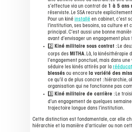
une activité civile ou libérale. Le site 
s’effectue via un contrat de
1 à 5 ans 
réserviste. Le SSA recrute explicitemen
Pour un kiné
installé
en cabinet, c’est so
l’institution, ses besoins, sa culture
principal. C’est aussi une bonne manière
avant d’envisager un engagement plus f
2️⃣
Kiné
militaire sous contrat
: Le deu
corps des
MITHA
. Là, la kinésithérapie
l’engagement ponctuel, mais dans une vr
séduire les kinés attirés par la
rééducat
blessés
ou encore
la variété des mis
ce qu’il a de plus concret : hiérarchie, 
organisation qui ne fonctionne pas com
3️⃣
Kiné
militaire de carrière
: Le troi
d’un engagement de quelques semaines 
trajectoire longue dans l’institution.
Cette distinction est fondamentale, car elle ch
hiérarchie et la manière d’articuler ou non cett