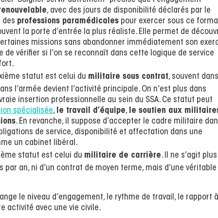
officiel “Soigner servir autrement” précise que l’engagement
renouvelable
, avec des jours de disponibilité déclarés par le
t des
professions paramédicales
pour exercer sous ce forma
uvent la porte d’entrée la plus réaliste. Elle permet de découvr
 et certaines missions sans abandonner immédiatement son exer
 de vérifier si l’on se reconnaît dans cette logique de service
ort.
xième statut est celui du
militaire sous contrat
, souvent dans
 dans l’armée devient l’activité principale. On n’est plus dans
aie insertion professionnelle au sein du SSA. Ce statut peut
ion spécialisée
,
le travail d’équipe
,
le soutien aux militaire
sions
. En revanche, il suppose d’accepter le cadre militaire da
obligations de service, disponibilité et affectation dans une
me un cabinet libéral.
sième statut est celui du
militaire de carrière
. Il ne s’agit plus
par an, ni d’un contrat de moyen terme, mais d’une véritable
ange le niveau d’engagement, le rythme de travail, le rapport à
e activité avec une vie civile.