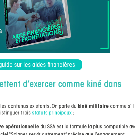
guide sur les aides financières
rmettent d’exercer comme kiné dans
 les contenus existants. On parle du
kiné militaire
comme s’il
distinguer trois
statuts principaux
:
ve opérationnelle
du SSA est la formule la plus compatible a