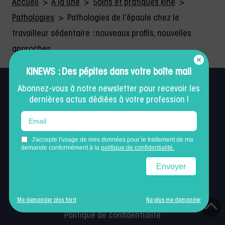
Accueil
>
À la une
>
Soins et pratiques kiné
>
Pathologies
>
Pathologies de l’épaule chez le
travailleur sédentaire : nouveaux profils, nouvelles
approches.
KINEWS : Des pépites dans votre boîte mail
Abonnez-vous à notre newsletter pour recevoir les
dernières actus dédiées à votre profession !
Légal
Mentions légales
Me demander plus tard
Ne plus me demander
Politique de confidentialité