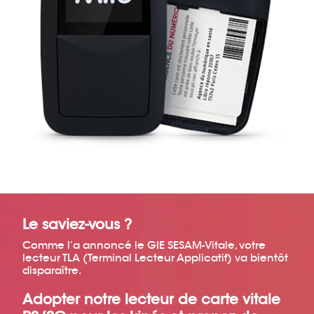
Le saviez-vous ?
Comme l’a annoncé le GIE SESAM-Vitale, votre
lecteur TLA (Terminal Lecteur Applicatif) va bientôt
disparaître.
Adopter notre lecteur de carte vitale