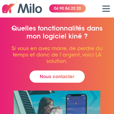
04 90 84 20 20
Quelles fonctionnalités dans
mon logiciel kiné ?
Si vous en avez marre, de perdre du
temps et donc de l’argent, voici LA
solution.
Nous contacter