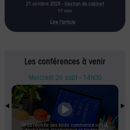
hôpital : quelle place pour le
21 octobre 2025 -
Gestion de cabinet
kiné libéral ?
97 vues
Lire l'article
Les conférences à venir
Mercredi 26 août - 14h00
🚀 La rentrée des kinés commence ici ! IA,