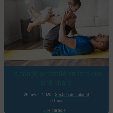
Le congé paternité en tant que
kiné libéral
28 février 2025 -
Gestion de cabinet
971 vues
Lire l'article