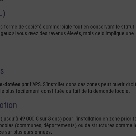
L)
 forme de société commerciale tout en conservant le statut
tageux si vous avez des revenus élevés, mais cela implique une
es
us-dotées
par l’ARS. S’installer dans ces zones peut ouvrir droi
tèle plus facilement constituée du fait de la demande locale.
lation
jusqu’à 49 000 € sur 3 ans) pour l’installation en zone priorita
és locales (communes, départements) ou de structures comme l
e sur plusieurs années.