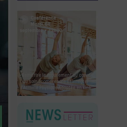
Conférence
Mercredi 26 août • 14h00
🚀 La rentrée des kinés commence
ici ! IA, facturation électronique et
toutes les nouveautés Milo.