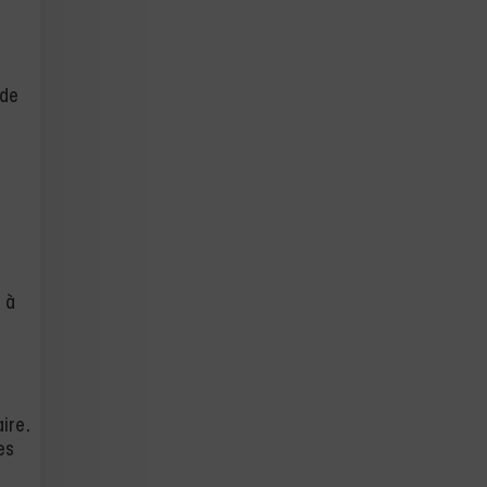
 de
t à
ire.
es