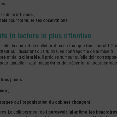
es :
le délai d’
1 mois
;
mois
pour formuler ses observations.
te la lecture la plus attentive
sible du contrat de collaboration en tant que kiné libéral. L’Or
ateur ou l’assistant au titulaire, en contrepartie de la mise à
ces
et de la
clientèle
. Il précise surtout qu’elle doit correspo
n pour laquelle il vaut mieux éviter de présenter un pourcentage
trois points :
ance
;
harges ou l’organisation du cabinet changent
.
ires. Le collaborateur doit
percevoir lui-même les honoraire