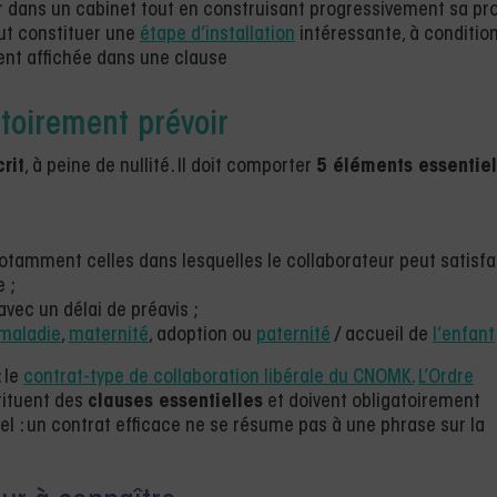
r dans un cabinet tout en construisant progressivement sa pr
eut constituer une
étape d’installation
intéressante, à conditio
ent affichée dans une clause
atoirement prévoir
crit
, à peine de nullité. Il doit comporter
5 éléments essentiel
 notamment celles dans lesquelles le collaborateur peut satisfa
 ;
avec un délai de préavis ;
maladie
,
maternité
, adoption ou
paternité
/ accueil de
l’enfant
: le
contrat-type de collaboration libérale du CNOMK.
L’Ordre
tituent des
clauses essentielles
et doivent obligatoirement
pel : un contrat efficace ne se résume pas à une phrase sur la