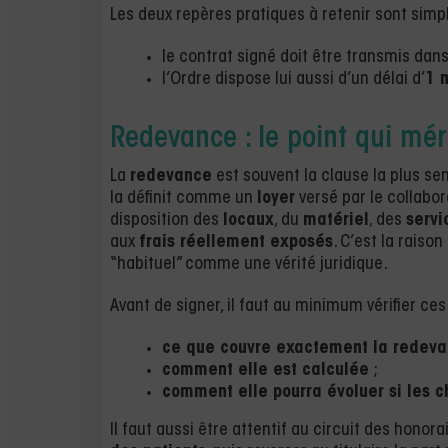
Les deux repères pratiques à retenir sont simpl
le contrat signé doit être transmis dans 
l’Ordre dispose lui aussi d’un délai d’
1 
Redevance : le point qui méri
La
redevance
est souvent la clause la plus sen
la définit comme un
loyer
versé par le collabor
disposition des
locaux
, du
matériel
, des
servi
aux
frais réellement exposés
. C’est la raiso
“habituel” comme une vérité juridique.
Avant de signer, il faut au minimum vérifier ces 
ce que couvre exactement la redev
comment elle est calculée
;
comment elle pourra évoluer si les c
Il faut aussi être attentif au circuit des honora