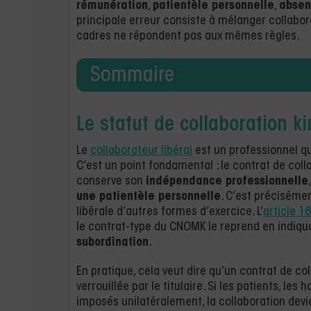
rémunération
,
patientèle personnelle
,
absen
principale erreur consiste à mélanger collabora
cadres ne répondent pas aux mêmes règles.
Sommaire
Le statut de collaboration ki
Le
collaborateur libéral
est un professionnel q
C’est un point fondamental : le contrat de colla
conserve son
indépendance professionnelle
une patientèle personnelle
. C’est précisémen
libérale d’autres formes d’exercice. L’
article 18
le contrat-type du CNOMK le reprend en indiqu
subordination
.
En pratique, cela veut dire qu’un contrat de co
verrouillée par le titulaire. Si les patients, les
imposés unilatéralement, la collaboration devien