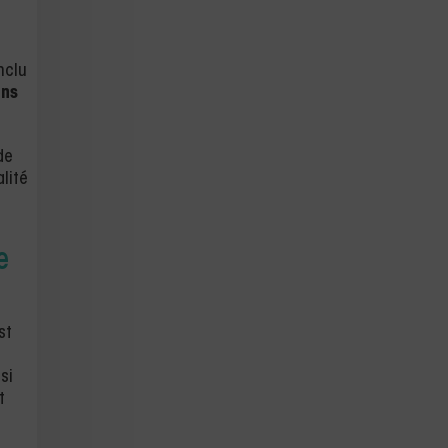
nclu
ins
de
lité
e
st
si
t