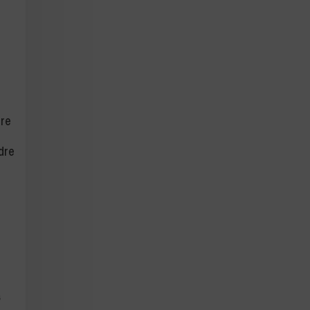
dre
ndre
s