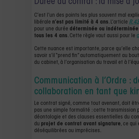
Durée du contrat : la mise à j
C’est l’un des points les plus souvent mal expl
libérale
n’est pas limité à 4 ans
. L’article
R.4
pour une durée
déterminée ou indéterminée
tous les 4 ans
. Cette règle vaut aussi pour le
c
Cette nuance est importante, parce qu’elle chan
savoir s’il “prend fin” automatiquement au bout
du cabinet, à l’organisation du travail et à l’é
Communication à l’Ordre : de
collaboration en tant que kin
Le contrat signé, comme tout avenant, doit êt
pas une simple formalité : cette transmission
déontologie et des clauses essentielles du cont
du
projet de contrat avant signature
, ce qui
déséquilibrées ou imprécises.