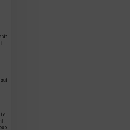
soit
t
sauf
 Le
nt,
coup