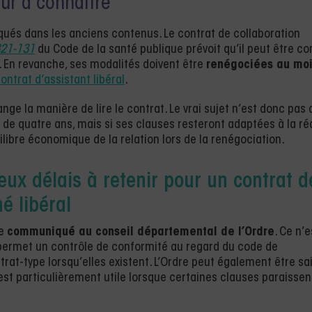
our à connaître
iqués dans les anciens contenus. Le contrat de collaboration
321-131
du Code de la santé publique prévoit qu’il peut être co
. En revanche, ses modalités doivent être
renégociées au mo
ontrat d’assistant libéral
.
ge la manière de lire le contrat. Le vrai sujet n’est donc pas 
 de quatre ans, mais si ses clauses resteront adaptées à la réa
quilibre économique de la relation lors de la renégociation.
ux délais à retenir pour un contrat d
é libéral
re
communiqué au conseil départemental de l’Ordre
. Ce n’e
 permet un contrôle de conformité au regard du code de
rat-type lorsqu’elles existent. L’Ordre peut également être sai
 est particulièrement utile lorsque certaines clauses paraissen