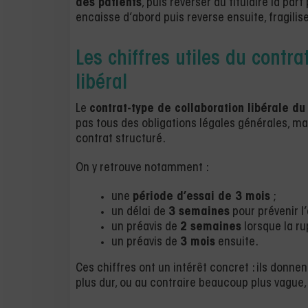
des patients
, puis reverser au titulaire la par
encaisse d’abord puis reverse ensuite, fragilise
Les chiffres utiles du contr
libéral
Le
contrat-type de collaboration libérale d
pas tous des obligations légales générales, ma
contrat structuré.
On y retrouve notamment :
une
période d’essai de 3 mois
;
un délai de
3 semaines
pour prévenir l
un préavis de
2 semaines
lorsque la ru
un préavis de
3 mois
ensuite.
Ces chiffres ont un intérêt concret : ils donn
plus dur, ou au contraire beaucoup plus vague,