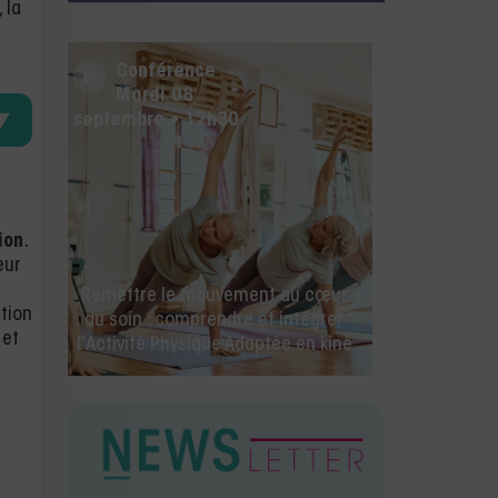
, la
Conférence
Mercredi 26 août • 14h00
ion
.
eur
🚀 La rentrée des kinés commence
ation
ici ! IA, facturation électronique et
 et
toutes les nouveautés Milo.