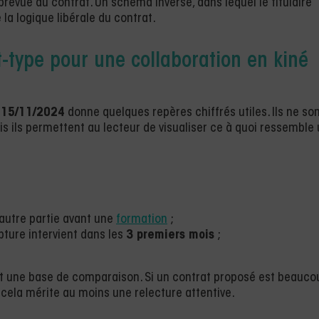
t prévue au contrat. Un schéma inverse, dans lequel le titulaire
 la logique libérale du contrat.
at-type pour une collaboration en kiné
u 15/11/2024
donne quelques repères chiffrés utiles. Ils ne so
is ils permettent au lecteur de visualiser ce à quoi ressemble
’autre partie avant une
formation
;
pture intervient dans les
3 premiers mois
;
ent une base de comparaison. Si un contrat proposé est beauco
 cela mérite au moins une relecture attentive.