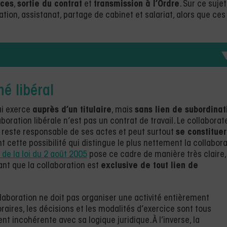
ces
,
sortie du contrat
et
transmission à l’Ordre
. Sur ce sujet
tion, assistanat, partage de cabinet et salariat, alors que ces
né libéral
ui exerce
auprès d’un titulaire
, mais
sans lien de subordinat
boration libérale n’est pas un contrat de travail. Le collaborat
, reste responsable de ses actes et peut surtout
se constituer
t cette possibilité qui distingue le plus nettement la collabor
 de la loi du 2 août 2005
pose ce cadre de manière très claire,
ant que la collaboration est
exclusive de tout lien de
llaboration ne doit pas organiser une activité entièrement
 horaires, les décisions et les modalités d’exercice sont tous
t incohérente avec sa logique juridique. À l’inverse, la