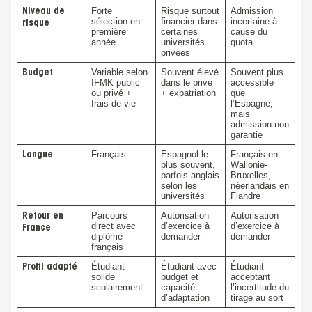
Forte
Risque surtout
Admission
Niveau de
sélection en
financier dans
incertaine à
risque
première
certaines
cause du
année
universités
quota
privées
Variable selon
Souvent élevé
Souvent plus
Budget
IFMK public
dans le privé
accessible
ou privé +
+ expatriation
que
frais de vie
l’Espagne,
mais
admission non
garantie
Français
Espagnol le
Français en
Langue
plus souvent,
Wallonie-
parfois anglais
Bruxelles,
selon les
néerlandais en
universités
Flandre
Parcours
Autorisation
Autorisation
Retour en
direct avec
d’exercice à
d’exercice à
France
diplôme
demander
demander
français
Étudiant
Étudiant avec
Étudiant
Profil adapté
solide
budget et
acceptant
scolairement
capacité
l’incertitude du
d’adaptation
tirage au sort