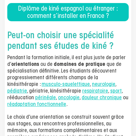
Diplôme de kiné espagnol ou étranger :
comment s’installer en France ?
Peut-on choisir une spécialité
pendant ses études de kiné ?
Pendant la formation initiale, il est plus juste de parler
d’
orientations
ou de
domaines de pratique
que de
spécialisation définitive. Les étudiants découvrent
progressivement différents champs de la
kinésithérapie :
musculo-squelettique
,
neurologie
,
pédiatrie
, gériatrie, kinésithérapie
respiratoire
,
sport
,
rééducation
périnéale
,
oncologie
,
douleur chronique
ou
réadaptation fonctionnelle
.
Le choix d’une orientation se construit souvent grâce
aux stages, aux rencontres professionnelles, au
mémoire, aux formations complémentaires et aux