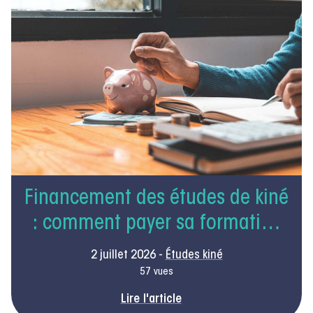
Financement des études de kiné
: comment payer sa formation
en 2026 sans s’endetter
2 juillet 2026 -
Études kiné
lourdement ?
57 vues
Lire l'article