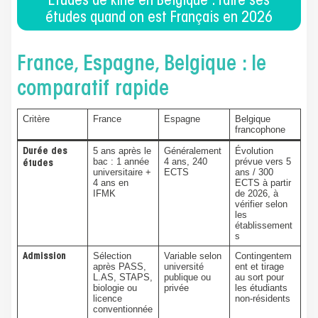
Études de kiné en Belgique : faire ses
études quand on est Français en 2026
France, Espagne, Belgique : le
comparatif rapide
Critère
France
Espagne
Belgique
francophone
5 ans après le
Généralement
Évolution
Durée des
bac : 1 année
4 ans, 240
prévue vers 5
études
universitaire +
ECTS
ans / 300
4 ans en
ECTS à partir
IFMK
de 2026, à
vérifier selon
les
établissement
s
Sélection
Variable selon
Contingentem
Admission
après PASS,
université
ent et tirage
L.AS, STAPS,
publique ou
au sort pour
biologie ou
privée
les étudiants
licence
non-résidents
conventionnée