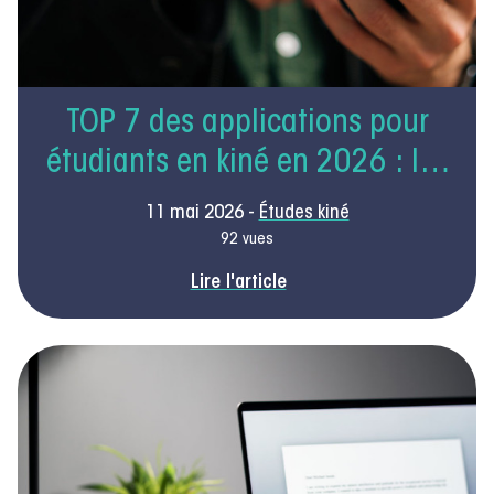
TOP 7 des applications pour
étudiants en kiné en 2026 : les
outils qui font vraiment la
11 mai 2026 -
Études kiné
différence
92 vues
Lire l'article