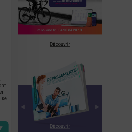
Découvrir
e
.
nt :
er
ù se
Découvrir