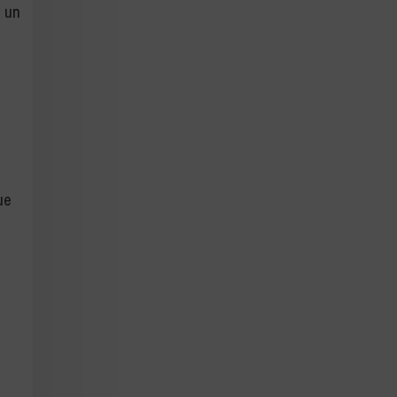
 un
a
e
ue