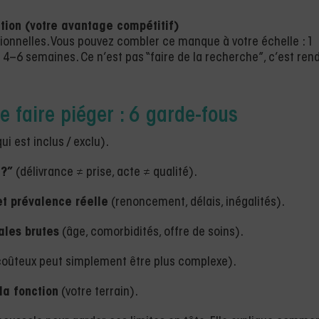
ction (votre avantage compétitif)
tionnelles. Vous pouvez combler ce manque à votre échelle : 1
à 4–6 semaines. Ce n’est pas “faire de la recherche”, c’est ren
e faire piéger : 6 garde-fous
ui est inclus / exclu).
 ?”
(délivrance ≠ prise, acte ≠ qualité).
et prévalence réelle
(renoncement, délais, inégalités).
ales brutes
(âge, comorbidités, offre de soins).
coûteux peut simplement être plus complexe).
la fonction
(votre terrain).