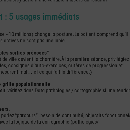
rothésiste) devient une variable majeure du résultat.
t : 5 usages immédiats
ose ~10 millions) change la posture. Le patient comprend qu’il
es actives ne sont pas une lubie.
bles sorties précoces”
.
 de ville devient la charnière. À la première séance, privilégiez
les, consignes d’auto-exercices, critères de progression et
mesurent mal… et ce qui fait la différence.)
 grille populationnelle
.
tif, vérifiez dans Data pathologies / cartographie si une tend
eurs
.
parlez “parcours” : besoin de continuité, objectifs fonctionnel
vec la logique de la cartographie (pathologies/