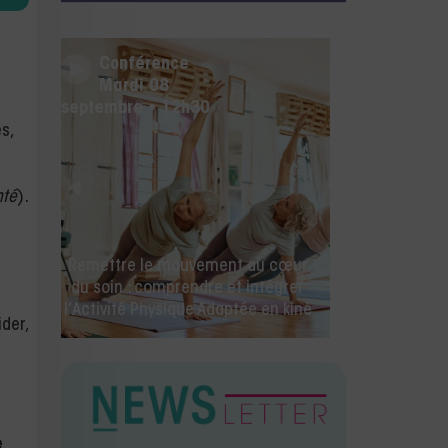
Conférence
Mercredi 26 août • 14h00
s,
nté
).
🚀 La rentrée des kinés commence
ici ! IA, facturation électronique et
toutes les nouveautés Milo.
der,
e