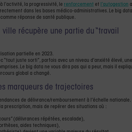
l’activité, la progressivité, le
renforcement
et
l’autogestion
a
irectement dans les bases médico-administratives. Le big dat
né comme réponse de santé publique.
 ville récupère une partie du “travail
isation partielle en 2023.
 “tout juste sorti”, parfois avec un niveau d’anxiété élevé, un
prises. Le big data ne vous dira pas qui a peur, mais il expliq
parcours global a changé.
des marqueurs de trajectoires
tendances de délivrance/remboursement à l’échelle nationale.
la prescription, mais de repérer des situations où :
cours” (délivrances répétées, escalade),
(orthèses, aides techniques),