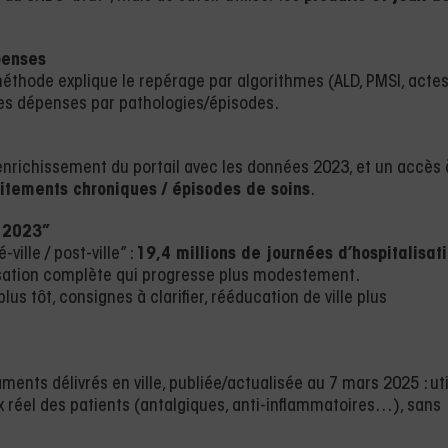
penses
ge méthode explique le repérage par algorithmes (ALD, PMSI, actes
es dépenses par pathologies/épisodes.
’enrichissement du portail avec les données 2023, et un accès 
aitements chroniques / épisodes de soins
.
n 2023”
ille / post-ville” :
19,4 millions de journées d’hospitalisat
sation complète qui progresse plus modestement.
plus tôt, consignes à clarifier, rééducation de ville plus
ts délivrés en ville, publiée/actualisée au 7 mars 2025 : uti
réel des patients (antalgiques, anti-inflammatoires…), sans