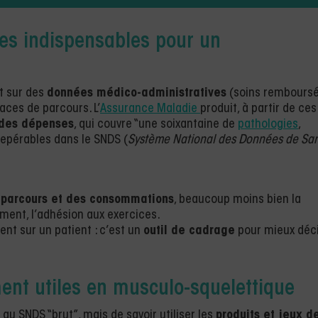
res indispensables pour un
t sur des
données médico-administratives
(soins remboursé
races de parcours. L’
Assurance Maladie
produit, à partir de ces
 des dépenses
, qui couvre “une soixantaine de
pathologies
,
repérables dans le SNDS (
Système National des Données de Sa
 parcours et des consommations
, beaucoup moins bien la
ement, l’adhésion aux exercices.
ent sur un patient : c’est un
outil de cadrage
pour mieux déci
ment utiles en musculo-squelettique
r au SNDS “brut”, mais de savoir utiliser les
produits et jeux d