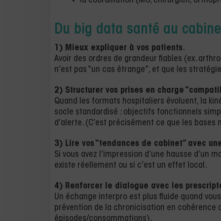
la coordination (MG, chirurgien, orthop
Du big data santé au cabine
1) Mieux expliquer à vos patients
.
Avoir des ordres de grandeur fiables (ex. arthr
n’est pas “un cas étrange”, et que les stratégi
2) Structurer vos prises en charge “compati
Quand les formats hospitaliers évoluent, la kiné
socle standardisé : objectifs fonctionnels simp
d’alerte. (C’est précisément ce que les bases 
3) Lire vos “tendances de cabinet” avec une
Si vous avez l’impression d’une hausse d’un mo
existe réellement ou si c’est un effet local.
4) Renforcer le dialogue avec les prescript
Un échange interpro est plus fluide quand vous 
prévention de la chronicisation en cohérence a
épisodes/consommations).