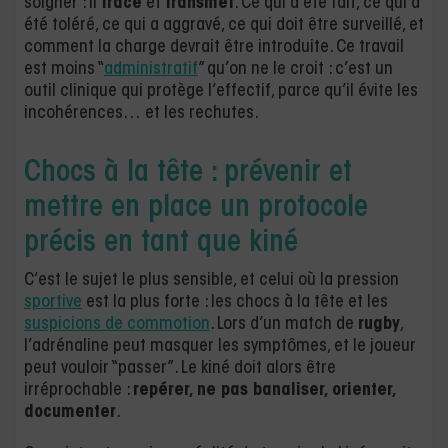
soigner : il
trace
et
transmet
. Ce qui a été fait, ce qui a
été toléré, ce qui a aggravé, ce qui doit être surveillé, et
comment la charge devrait être introduite. Ce travail
est moins “
administratif
” qu’on ne le croit : c’est un
outil clinique qui protège l’effectif, parce qu’il évite les
incohérences… et les rechutes.
Chocs à la tête : prévenir et
mettre en place un protocole
précis en tant que kiné
C’est le sujet le plus sensible, et celui où la pression
sportive
est la plus forte : les chocs à la tête et les
suspicions de commotion
. Lors d’un match de
rugby
,
l’adrénaline peut masquer les symptômes, et le joueur
peut vouloir “passer”. Le kiné doit alors être
irréprochable :
repérer, ne pas banaliser, orienter,
documenter
.