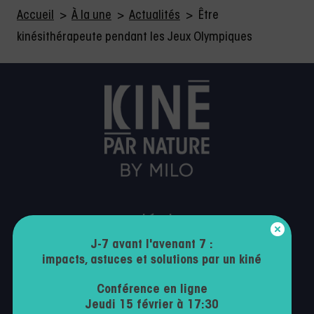
Accueil
>
À la une
>
Actualités
>
Être
kinésithérapeute pendant les Jeux Olympiques
Légal
J-7 avant l'avenant 7 :
Mentions légales
impacts, astuces et solutions par un kiné
Politique de confidentialité
Conférence en ligne
Conditions générales d’utilisation
Jeudi 15 février à 17:30
Contactez-nous