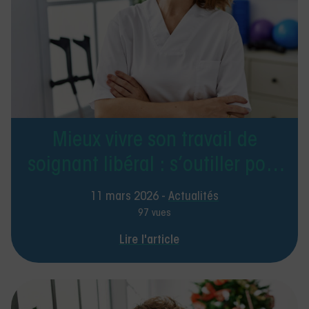
Mieux vivre son travail de
soignant libéral : s’outiller pour
prévenir le stress et
11 mars 2026 -
Actualités
l’épuisement
97 vues
Lire l'article