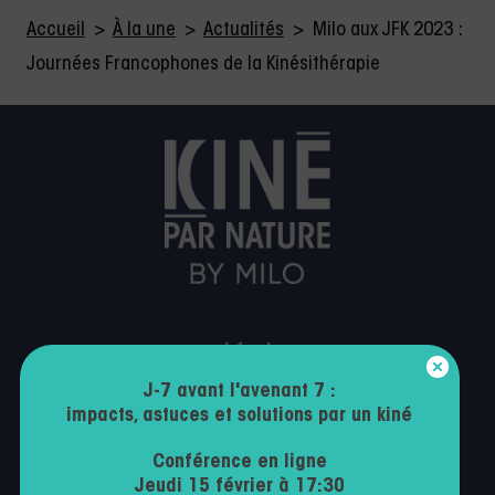
Accueil
>
À la une
>
Actualités
>
Milo aux JFK 2023 :
Journées Francophones de la Kinésithérapie
Légal
J-7 avant l'avenant 7 :
Mentions légales
impacts, astuces et solutions par un kiné
Politique de confidentialité
Conférence en ligne
Conditions générales d’utilisation
Jeudi 15 février à 17:30