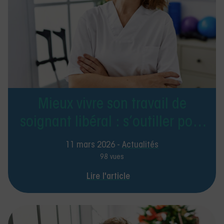
Mieux vivre son travail de
soignant libéral : s’outiller pour
prévenir le stress et
11 mars 2026 -
Actualités
l’épuisement
98 vues
Lire l'article