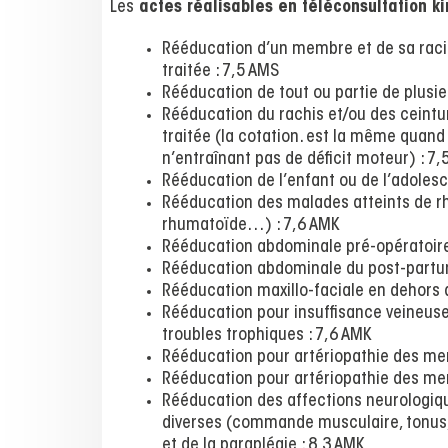
Les
actes réalisables en téléconsultation k
Rééducation d’un membre et de sa racine
traitée : 7,5 AMS
Rééducation de tout ou partie de plusi
Rééducation du rachis et/ou des ceinture
traitée (la cotation. est la même quan
n’entraînant pas de déficit moteur) : 7
Rééducation de l’enfant ou de l’adolesce
Rééducation des malades atteints de rh
rhumatoïde…) : 7,6 AMK
Rééducation abdominale pré-opératoire
Rééducation abdominale du post-partu
Rééducation maxillo-faciale en dehors de
Rééducation pour insuffisance veineuse
troubles trophiques : 7,6 AMK
Rééducation pour artériopathie des mem
Rééducation pour artériopathie des mem
Rééducation des affections neurologiqu
diverses (commande musculaire, tonus, 
et de la paraplégie : 8,3 AMK