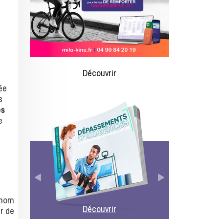
Découvrir
ée
s
es
e
 nom
Découvrir
er de