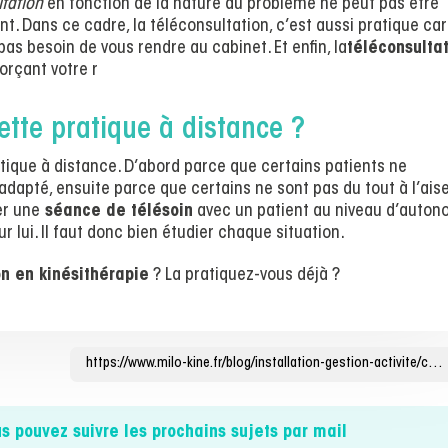
tation
en fonction de la nature du problème ne peut pas être
. Dans ce cadre, la téléconsultation, c’est aussi pratique car
as besoin de vous rendre au cabinet. Et enfin, la
téléconsulta
orçant votre r
cette pratique à distance ?
ratique à distance. D’abord parce que certains patients ne
dapté, ensuite parce que certains ne sont pas du tout à l’ais
er une
séance de télésoin
avec un patient au niveau d’auton
 lui. Il faut donc bien étudier chaque situation.
on en kinésithérapie
? La pratiquez-vous déjà ?
us pouvez suivre les prochains sujets par mail