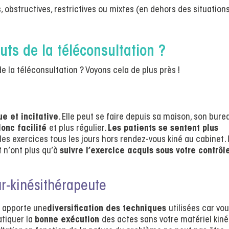
 obstructives, restrictives ou mixtes (en dehors des situation
uts de la téléconsultation ?
e la téléconsultation ? Voyons cela de plus près !
ue et incitative
. Elle peut se faire depuis sa maison, son bure
donc facilité
et plus régulier.
Les patients se sentent plus
 les exercices tous les jours hors rendez-vous kiné au cabinet. I
 n’ont plus qu’à
suivre l’exercice acquis sous votre contrôl
r-kinésithérapeute
n
apporte une
diversification des techniques
utilisées car vo
atiquer la
bonne exécution
des actes sans votre matériel kiné