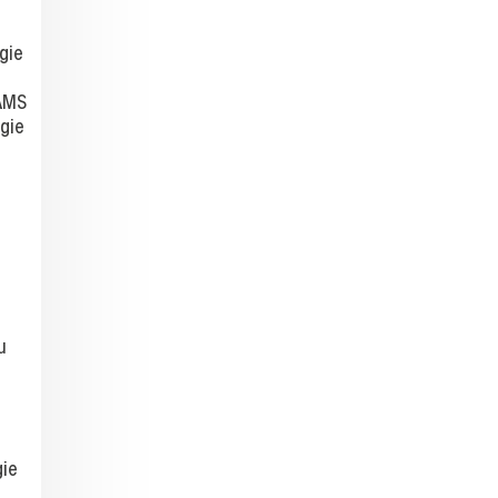
gie
 AMS
ogie
u
gie