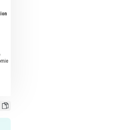
tion
e
omie