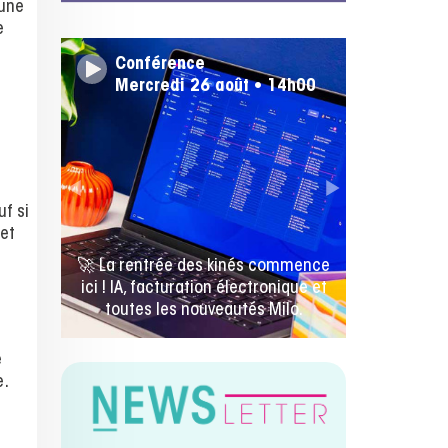
 une
e
Conférence
Mercredi 26 août • 14h00
uf si
 et
🚀 La rentrée des kinés commence
ici ! IA, facturation électronique et
toutes les nouveautés Milo.
e
e.