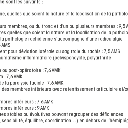
iné
sont les suivants :
, quelles que soient la nature et la localisation de la patholo
eurs membres, ou du tronc et d’un ou plusieurs membres : 9,5
s quelles que soient la nature et la localisation de la pathol
d la pathologie rachidienne s’accompagne d’une radiculalgie
,5 AMS
nt pour déviation latérale ou sagittale du rachis : 7,5 AMS
umatisme inflammatoire (pelvispondylite, polyarthrite
 ou post-opératoire : 7,6 AMK
m : 7,6 AMK
 la paralysie faciale : 7,6 AMK
 des membres inférieurs avec retentissement articulaire et/o
bres inférieurs : 7,6 AMK
bres inférieurs : 9 AMK
es stables ou évolutives pouvant regrouper des déficiences
sensibilité, équilibre, coordination…) en dehors de l’hémiplé