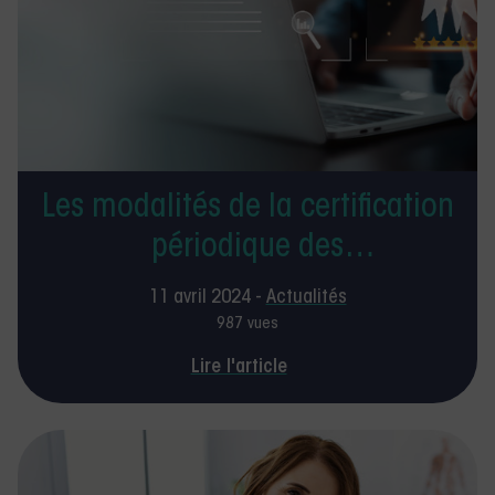
Les modalités de la certification
périodique des
kinésithérapeutes
11 avril 2024 -
Actualités
987 vues
Lire l'article