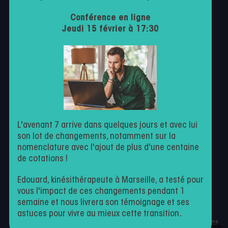
Politique de confidentialité
Conférence en ligne
Conditions générales d’utilisation
Jeudi 15 février à 17:30
Contactez-nous
Milo
Facturation
Agenda en ligne
Suivi patient
L'avenant 7 arrive dans quelques jours et avec lui
son lot de changements, notamment sur la
nomenclature avec l'ajout de plus d'une centaine
de cotations !
Kiné par nature
Edouard, kinésithérapeute à Marseille, a testé pour
vous l'impact de ces changements pendant 1
semaine et nous livrera son témoignage et ses
astuces pour vivre au mieux cette transition.
Ce site est protégé par reCAPTCHA et Google
Politique de confidentialité
et
Conditions