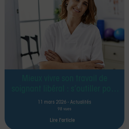
Mieux vivre son travail de
soignant libéral : s’outiller pour
prévenir le stress et
11 mars 2026 -
Actualités
l’épuisement
98 vues
Lire l'article