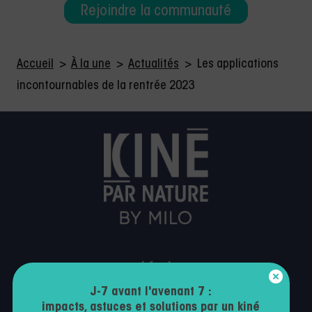
Rejoindre la communauté
Accueil
>
À la une
>
Actualités
>
Les applications
incontournables de la rentrée 2023
Légal
J-7 avant l'avenant 7 :
Mentions légales
impacts, astuces et solutions par un kiné